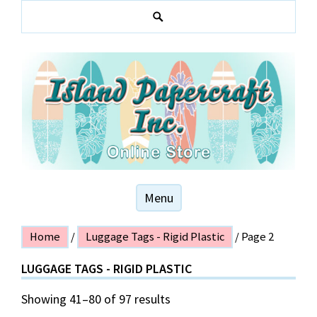
Skip
to
S
content
e
a
r
c
h
Hawaiian and local themed stationery products
ISLAND PAPER
Menu
CRAFT
Home
/
Luggage Tags - Rigid Plastic
/ Page 2
LUGGAGE TAGS - RIGID PLASTIC
Showing 41–80 of 97 results